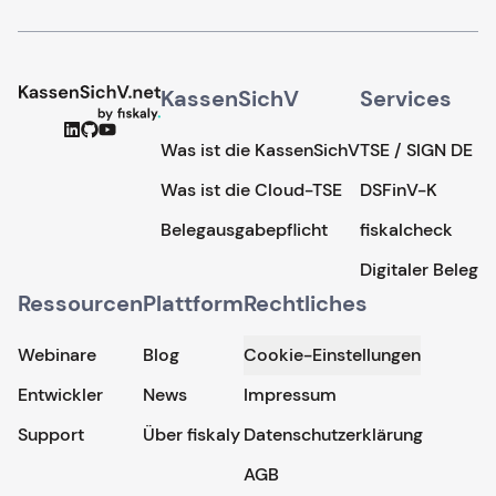
KassenSichV.net by fiskaly.
KassenSichV
Services
Was ist die KassenSichV
TSE / SIGN DE
Was ist die Cloud-TSE
DSFinV-K
Belegausgabepflicht
fiskalcheck
Digitaler Beleg
Ressourcen
Plattform
Rechtliches
Webinare
Blog
Cookie-Einstellungen
Entwickler
News
Impressum
Support
Über fiskaly
Datenschutzerklärung
AGB