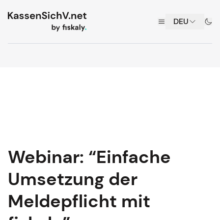
KassenSichV.net by fiskaly.
DEU
Open menu
Swi
Webinar:
“Einfache
Umsetzung
der
Meldepflicht
mit